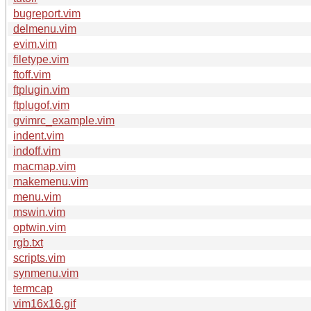
bugreport.vim
delmenu.vim
evim.vim
filetype.vim
ftoff.vim
ftplugin.vim
ftplugof.vim
gvimrc_example.vim
indent.vim
indoff.vim
macmap.vim
makemenu.vim
menu.vim
mswin.vim
optwin.vim
rgb.txt
scripts.vim
synmenu.vim
termcap
vim16x16.gif