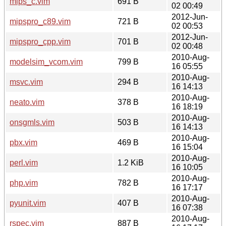
mips_c.vim
691 B
02 00:49
2012-Jun-
mipspro_c89.vim
721 B
02 00:53
2012-Jun-
mipspro_cpp.vim
701 B
02 00:48
2010-Aug-
modelsim_vcom.vim
799 B
16 05:55
2010-Aug-
msvc.vim
294 B
16 14:13
2010-Aug-
neato.vim
378 B
16 18:19
2010-Aug-
onsgmls.vim
503 B
16 14:13
2010-Aug-
pbx.vim
469 B
16 15:04
2010-Aug-
perl.vim
1.2 KiB
16 10:05
2010-Aug-
php.vim
782 B
16 17:17
2010-Aug-
pyunit.vim
407 B
16 07:38
2010-Aug-
rspec.vim
887 B