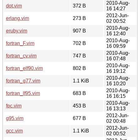
2010-Aug-
dot.vim
372 B
16 14:27
2012-Jun-
erlang.vim
273 B
02 00:52
2010-Aug-
eruby.vim
907 B
16 12:40
2010-Aug-
fortran_F.vim
702 B
16 09:59
2010-Aug-
fortran_cv.vim
747 B
16 07:48
2010-Aug-
fortran_elf90.vim
802 B
16 19:12
2010-Aug-
fortran_g77.vim
1.1 KiB
16 10:20
2010-Aug-
fortran_lf95.vim
683 B
16 16:15
2010-Aug-
fpc.vim
453 B
16 13:13
2012-Jun-
g95.vim
677 B
02 00:48
2012-Jun-
gcc.vim
1.1 KiB
02 00:52