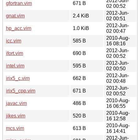
2012-Jun-
gfortran.vim
671 B
02 00:52
2012-Jun-
gnat.vim
2.4 KiB
02 00:51
2012-Jun-
hp_acc.vim
1.0 KiB
02 00:47
2010-Aug-
icc.vim
585 B
16 08:16
2012-Jun-
ifort.vim
690 B
02 00:52
2012-Jun-
intel.vim
595 B
02 00:50
2012-Jun-
irix5_c.vim
662 B
02 00:48
2012-Jun-
irix5_cpp.vim
671 B
02 00:52
2010-Aug-
javac.vim
486 B
16 06:55
2010-Aug-
jikes.vim
520 B
16 12:58
2010-Aug-
mcs.vim
613 B
16 14:41
2012-Jun-