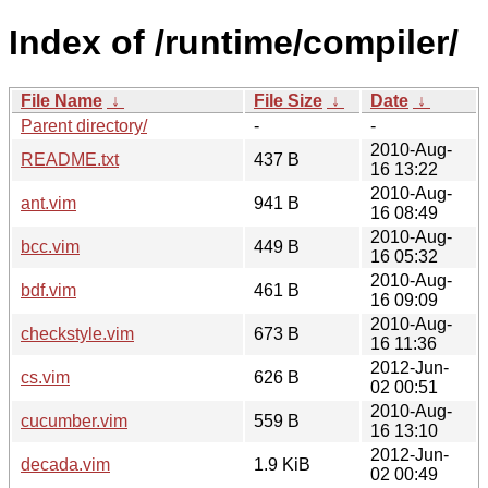
Index of /runtime/compiler/
File Name
↓
File Size
↓
Date
↓
Parent directory/
-
-
2010-Aug-
README.txt
437 B
16 13:22
2010-Aug-
ant.vim
941 B
16 08:49
2010-Aug-
bcc.vim
449 B
16 05:32
2010-Aug-
bdf.vim
461 B
16 09:09
2010-Aug-
checkstyle.vim
673 B
16 11:36
2012-Jun-
cs.vim
626 B
02 00:51
2010-Aug-
cucumber.vim
559 B
16 13:10
2012-Jun-
decada.vim
1.9 KiB
02 00:49